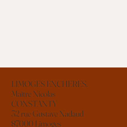
LIMOGES ENCHERES.
Maître Nicolas
CONSTANTY
32 rue Gustave Nadaud
87000 Limoges