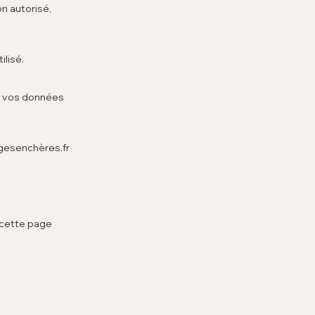
n autorisé,
ilisé.
t vos données
ogesenchères.fr
 cette page