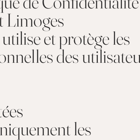
que de Confidentialité
t Limoges
utilise et protège les
nnelles des utilisate
tées
uniquement les