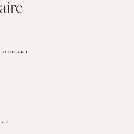
aire
une estimation
atif.